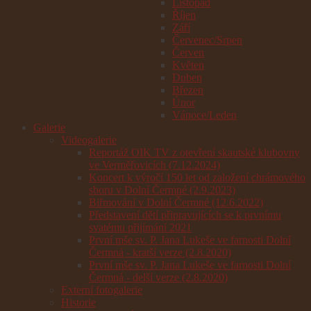
Listopad
Říjen
Září
Červenec/Srpen
Červen
Květen
Duben
Březen
Únor
Vánoce/Leden
Galerie
Videogalerie
Reportáž OIK TV z otevření skautské klubovny
ve Verměřovicích (7.12.2024)
Koncert k výročí 150 let od založení chrámového
sboru v Dolní Čermné (2.9.2023)
Biřmování v Dolní Čermné (12.6.2022)
Představení dětí připravujících se k prvnímu
svatému přijímání 2021
První mše sv. P. Jana Lukeše ve farnosti Dolní
Čermná - kratší verze (2.8.2020)
První mše sv. P. Jana Lukeše ve farnosti Dolní
Čermná - delší verze (2.8.2020)
Externí fotogalerie
Historie