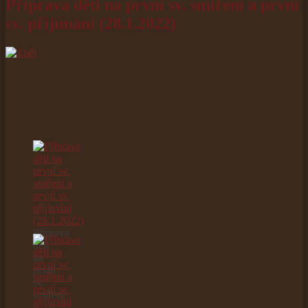
Příprava dětí na první sv. smíření a první
sv. přijímání (28.1.2022)
Příprava
dětí
na
první
sv.
smíření
a