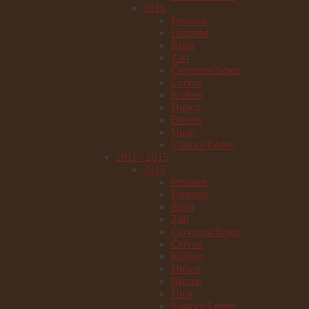
2016
Prosinec
Listopad
Říjen
Září
Červenec/Srpen
Červen
Květen
Duben
Březen
Únor
Vánoce/Leden
2011 - 2015
2015
Prosinec
Listopad
Říjen
Září
Červenec/Srpen
Červen
Květen
Duben
Březen
Únor
Vánoce/Leden