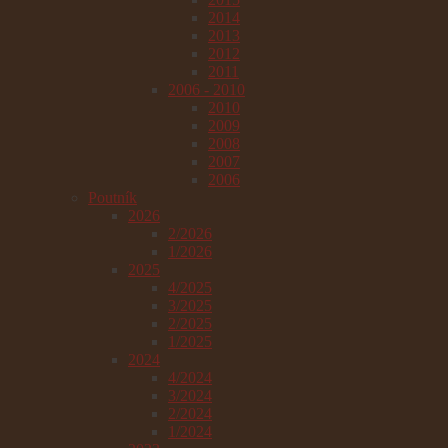
2014
2013
2012
2011
2006 - 2010
2010
2009
2008
2007
2006
Poutník
2026
2/2026
1/2026
2025
4/2025
3/2025
2/2025
1/2025
2024
4/2024
3/2024
2/2024
1/2024