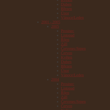
Duben
Březen
Únor
Vánoce/Leden
2001 - 2005
2005
Prosinec
Listopad
Říjen
Září
Červenec/Srpen
Červen
Květen
Duben
Březen
Únor
Vánoce/Leden
2004
Prosinec
Listopad
Říjen
Září
Červenec/Srpen
Červen