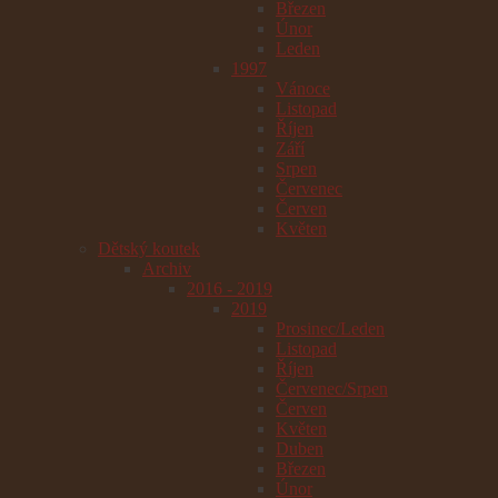
Březen
Únor
Leden
1997
Vánoce
Listopad
Říjen
Září
Srpen
Červenec
Červen
Květen
Dětský koutek
Archiv
2016 - 2019
2019
Prosinec/Leden
Listopad
Říjen
Červenec/Srpen
Červen
Květen
Duben
Březen
Únor