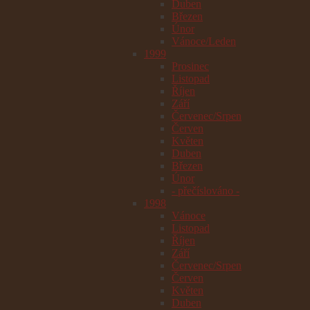
Duben
Březen
Únor
Vánoce/Leden
1999
Prosinec
Listopad
Říjen
Září
Červenec/Srpen
Červen
Květen
Duben
Březen
Únor
- přečíslováno -
1998
Vánoce
Listopad
Říjen
Září
Červenec/Srpen
Červen
Květen
Duben