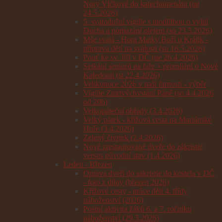
Nory Vlčkové do katechumenátu (ne
24.5.2026)
5. svatodušní vigilie s modlitbou o vylití
Ducha a pomazání olejem (so 23.5.2026)
Mše svatá - Hora Matky Boží u Králík -
příprava dětí na svátosti (so 16.5.2026)
Pouť ke sv. Jiří v DČ (ne 26.4.2026)
Setkání seniorů na faře + promítání o Nové
Kaledonii (st 22.4.2026)
Velikonoce 2026 v naší farnosti - výběr
Vigilie Zmrtvýchvstání Páně (so 4.4.2026
od 20h)
Velkopáteční obřady (3.4.2026)
Velký pátek - křížová cesta na Mariánské
Hoře (3.4.2026)
Zelený čtvrtek (2.4.2026)
Nově zrestaurované dveře do zákristie
versus původní stav (1.4.2026)
Leden - Březen
Oprava dveří do sakristie do kostela v DČ
- foto z dílny (březen 2026)
Křížové cesty - práce dětí 4. třídy
náboženství (2026)
Postní aktivita žáků 6. a 7. ročníku
náboženství (29.3.2026)