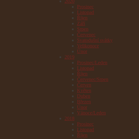
2020
Prosinec
Listopad
Říjen
Září
Srpen
Červenec
Svatodušní svátky
Velikonoce
Únor
2019
Prosinec/Leden
Listopad
Říjen
Červenec/Srpen
Červen
Květen
Duben
Březen
Únor
Vánoce/Leden
2018
Prosinec
Listopad
Říjen