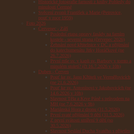
Historické fotografie farnosti z knihy Pohledy do
minulosti Čermné
Svěcení zvonů František a Marie (Petrovice,
pouť v roce 1959)
Foto 2026
Červenec - Září
Poslední etapa opravy fasády na farním
kostele - severní strana (červenec 2026)
Žehnání nové křtitelnice v DČ a přijímání
do katechumenátu Jitky Horáčkové (ne
26.7.2026)
První mše sv. v kapli sv. Barbory v tomto a
minulém století? (čt 16.7.2026 v 10h)
Duben - Červen
Pouť ke sv. Janu Křtiteli ve Verměřovicích
(ne 21.6.2026)
Pouť ke sv. Antonínovi v Jakubovicích (ne
14.6.2026 v 10h)
Slavnost Těla a Krve Páně s průvodem na
MH (ne 7.6.2026 v 9h)
Mariánská Hora z dronu (31.5.2026)
První svaté přijímání 9 dětí (31.5.2026)
Z první svátosti smíření 9 dětí (so
30.5.2026)
Slavnost Seslání Ducha Svatého s přijetím