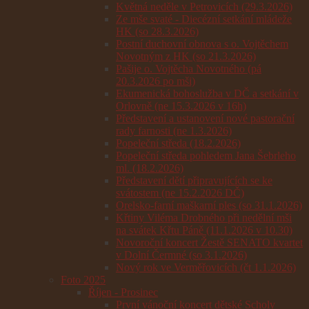
Květná neděle v Petrovicích (29.3.2026)
Ze mše svaté - Diecézní setkání mládeže
HK (so 28.3.2026)
Postní duchovní obnova s o. Vojtěchem
Novotným z HK (so 21.3.2026)
Pašije o. Vojtěcha Novotného (pá
20.3.2026 po mši)
Ekumenická bohoslužba v DČ a setkání v
Orlovně (ne 15.3.2026 v 16h)
Představení a ustanovení nové pastorační
rady farnosti (ne 1.3.2026)
Popeleční středa (18.2.2026)
Popeleční středa pohledem Jana Šebrleho
ml. (18.2.2026)
Představení dětí připravujících se ke
svátostem (ne 15.2.2026 DČ)
Orelsko-farní maškarní ples (so 31.1.2026)
Křtiny Viléma Drobného při nedělní mši
na svátek Křtu Páně (11.1.2026 v 10.30)
Novoroční koncert Žestě SENATO kvartet
v Dolní Čermné (so 3.1.2026)
Nový rok ve Verměřovicích (čt 1.1.2026)
Foto 2025
Říjen - Prosinec
První vánoční koncert dětské Scholy