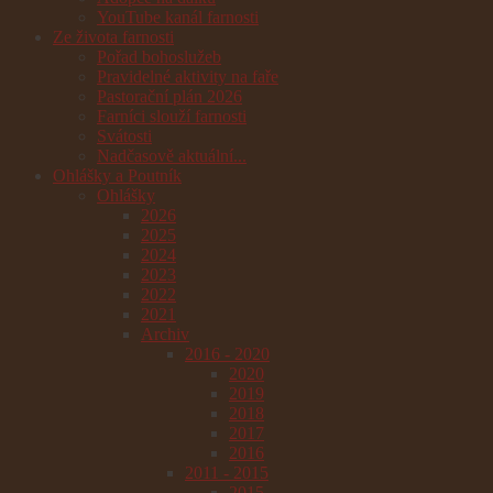
YouTube kanál farnosti
Ze života farnosti
Pořad bohoslužeb
Pravidelné aktivity na faře
Pastorační plán 2026
Farníci slouží farnosti
Svátosti
Nadčasově aktuální...
Ohlášky a Poutník
Ohlášky
2026
2025
2024
2023
2022
2021
Archiv
2016 - 2020
2020
2019
2018
2017
2016
2011 - 2015
2015