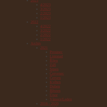
2023
4/2023
3/2023
2/2023
1/2023
2022
4/2022
3/2022
2/2022
1/2022
Archiv
2021
Prosinec
Listopad
Říjen
Září
Srpen
Červenec
Červen
Květen
Duben
Březen
Únor
Vánoce/Leden
2016 - 2020