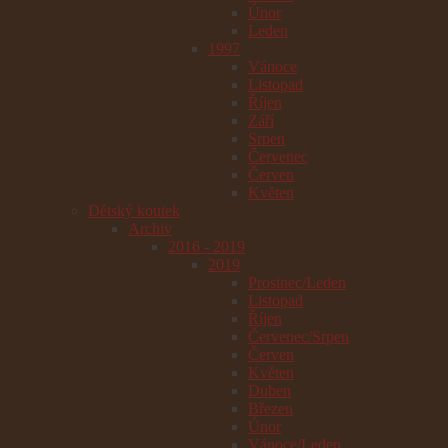
Únor
Leden
1997
Vánoce
Listopad
Říjen
Září
Srpen
Červenec
Červen
Květen
Dětský koutek
Archiv
2016 - 2019
2019
Prosinec/Leden
Listopad
Říjen
Červenec/Srpen
Červen
Květen
Duben
Březen
Únor
Vánoce/Leden