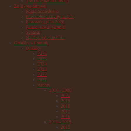
YouTube kanál farnosti
Ze života farnosti
Pořad bohoslužeb
Pravidelné aktivity na faře
Pastorační plán 2026
Farníci slouží farnosti
Svátosti
Nadčasově aktuální...
Ohlášky a Poutník
Ohlášky
2026
2025
2024
2023
2022
2021
Archiv
2016 - 2020
2020
2019
2018
2017
2016
2011 - 2015
2015