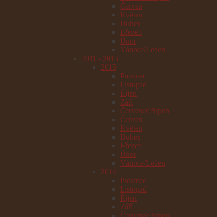
Červen
Květen
Duben
Březen
Únor
Vánoce/Leden
2011 - 2015
2015
Prosinec
Listopad
Říjen
Září
Červenec/Srpen
Červen
Květen
Duben
Březen
Únor
Vánoce/Leden
2014
Prosinec
Listopad
Říjen
Září
Červenec/Srpen