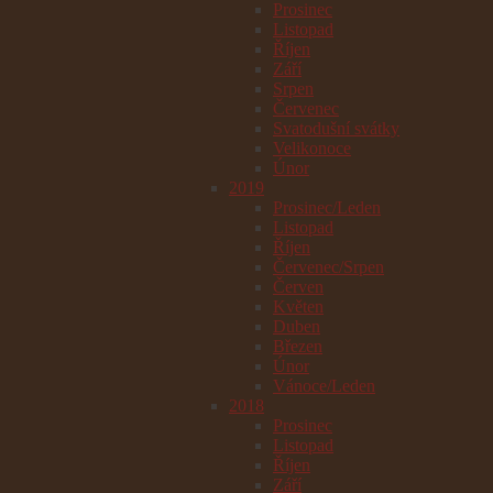
Prosinec
Listopad
Říjen
Září
Srpen
Červenec
Svatodušní svátky
Velikonoce
Únor
2019
Prosinec/Leden
Listopad
Říjen
Červenec/Srpen
Červen
Květen
Duben
Březen
Únor
Vánoce/Leden
2018
Prosinec
Listopad
Říjen
Září