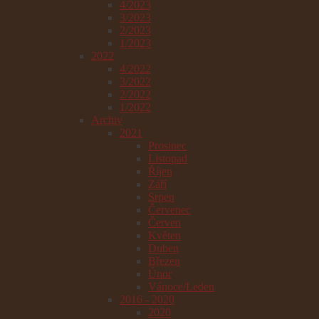
4/2023
3/2023
2/2023
1/2023
2022
4/2022
3/2022
2/2022
1/2022
Archiv
2021
Prosinec
Listopad
Říjen
Září
Srpen
Červenec
Červen
Květen
Duben
Březen
Únor
Vánoce/Leden
2016 - 2020
2020