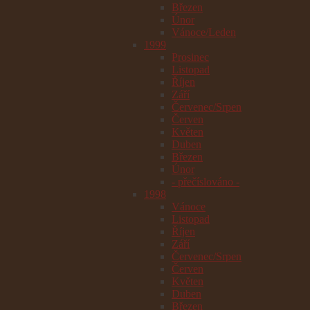
Březen
Únor
Vánoce/Leden
1999
Prosinec
Listopad
Říjen
Září
Červenec/Srpen
Červen
Květen
Duben
Březen
Únor
- přečíslováno -
1998
Vánoce
Listopad
Říjen
Září
Červenec/Srpen
Červen
Květen
Duben
Březen