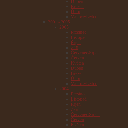
Duben
Březen
Únor
Vánoce/Leden
2001 - 2005
2005
Prosinec
Listopad
Říjen
Září
Červenec/Srpen
Červen
Květen
Duben
Březen
Únor
Vánoce/Leden
2004
Prosinec
Listopad
Říjen
Září
Červenec/Srpen
Červen
Květen