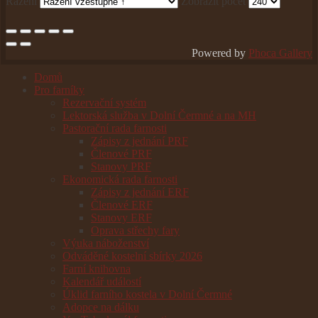
Řazení
Zobrazit počet
Powered by
Phoca Gallery
Domů
Pro farníky
Rezervační systém
Lektorská služba v Dolní Čermné a na MH
Pastorační rada farnosti
Zápisy z jednání PRF
Členové PRF
Stanovy PRF
Ekonomická rada farnosti
Zápisy z jednání ERF
Členové ERF
Stanovy ERF
Oprava střechy fary
Výuka náboženství
Odváděné kostelní sbírky 2026
Farní knihovna
Kalendář událostí
Úklid farního kostela v Dolní Čermné
Adopce na dálku